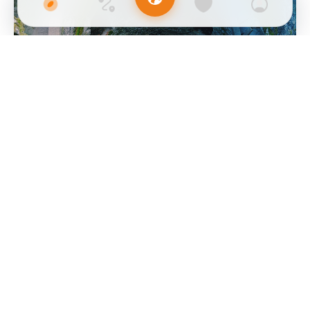
3 MIN
Itinerario di un giorno a Sintra
Tourial
on
Luglio 20, 2025
Sintra, città incastonata tra le colline della Serra de Sintra, è una
combinazione di paesaggi naturali e...