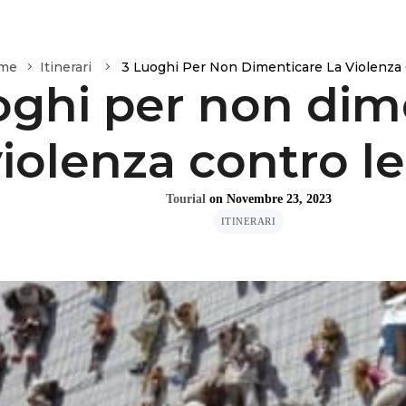
me
Itinerari
3 Luoghi Per Non Dimenticare La Violenza
oghi per non dim
violenza contro 
Tourial
on
Novembre 23, 2023
ITINERARI