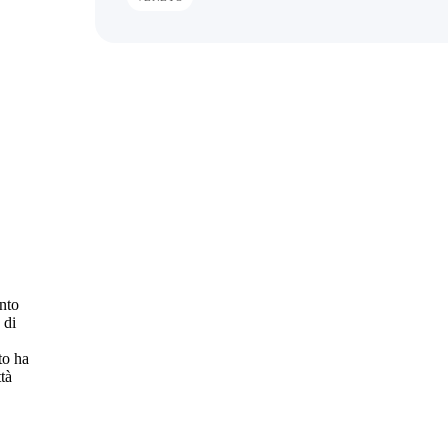
nto
 di
to ha
tà