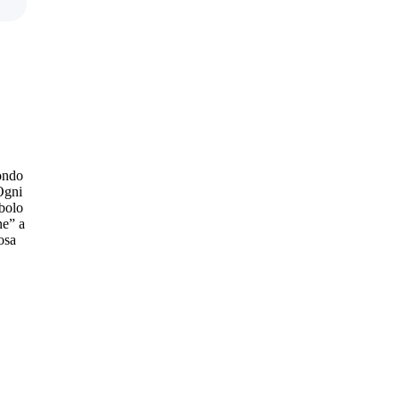
condo
Ogni
mbolo
ne” a
osa