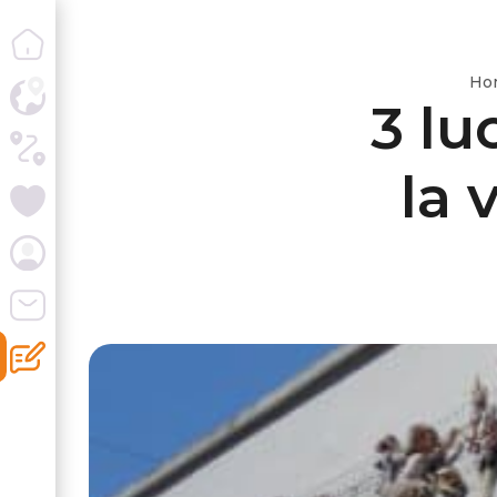
Ho
3 lu
la 