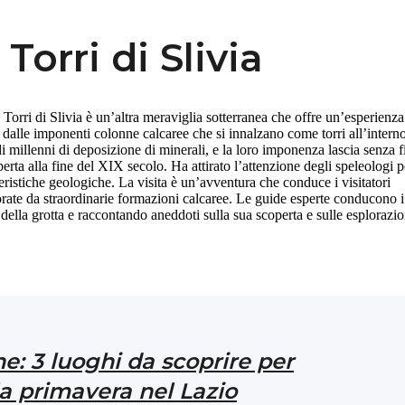
Torri di Slivia
e Torri di Slivia è un’altra meraviglia sotterranea che offre un’esperienza
e dalle imponenti colonne calcaree che si innalzano come torri all’intern
 di millenni di deposizione di minerali, e la loro imponenza lascia senza f
erta alla fine del XIX secolo. Ha attirato l’attenzione degli speleologi p
teristiche geologiche. La visita è un’avventura che conduce i visitatori
corate da straordinarie formazioni calcaree. Le guide esperte conducono i
e della grotta e raccontando aneddoti sulla sua scoperta e sulle esplorazio
e: 3 luoghi da scoprire per
la primavera nel Lazio