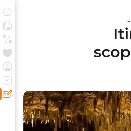
H
It
scope