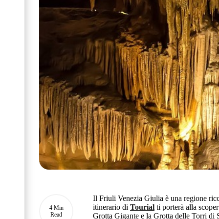
Il Friuli Venezia Giulia è una regione ricc
itinerario di
Tourial
ti porterà alla scoper
4 Min
Read
Grotta Gigante e la Grotta delle Torri di 