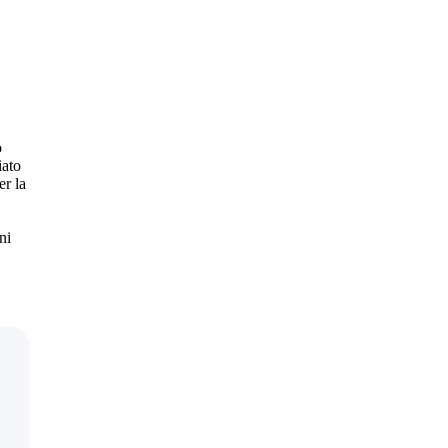
o
iato
er la
ni