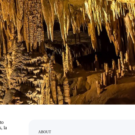
sto
, la
ABOUT